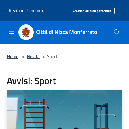
Salta al contenuto principale
|
Regione Piemonte
Accesso all'area personale
Città di Nizza Monferrato
Home
>
Novità
>
Sport
Avvisi: Sport