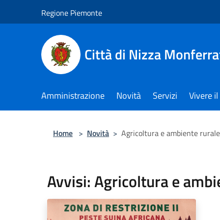
Salta al contenuto principale
Regione Piemonte
Città di Nizza Monferra
Amministrazione
Novità
Servizi
Vivere 
Home
>
Novità
>
Agricoltura e ambiente rurale
Avvisi: Agricoltura e ambi