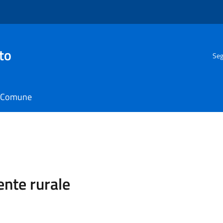
to
Seg
il Comune
ente rurale