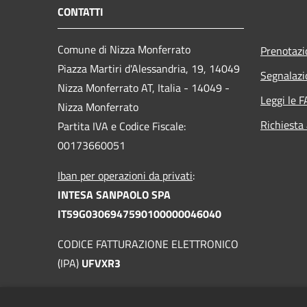
CONTATTI
Comune di Nizza Monferrato
Prenotaz
Piazza Martiri d'Alessandria, 19, 14049
Segnalazi
Nizza Monferrato AT, Italia - 14049 -
Leggi le 
Nizza Monferrato
Richiesta
Partita IVA e Codice Fiscale:
00173660051
Iban per operazioni da privati
:
INTESA SANPAOLO SPA
IT59G0306947590100000046040
CODICE FATTURAZIONE ELETTRONICO
(IPA)
UFVXR3
PEC: