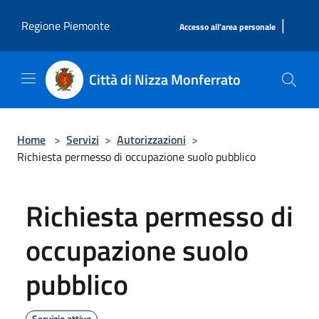
Salta al contenuto principale
|
Regione Piemonte
Accesso all'area personale
Città di Nizza Monferrato
Home
>
Servizi
>
Autorizzazioni
>
Richiesta permesso di occupazione suolo pubblico
Richiesta permesso di
occupazione suolo
pubblico
Servizio attivo