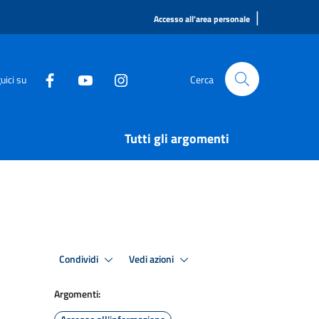
|
Accesso all'area personale
uici su
Cerca
Tutti gli argomenti
Condividi
Vedi azioni
Argomenti: