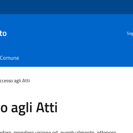
to
Seg
il Comune
ccesso agli Atti
 agli Atti
ichiedere, prendere visione ed, eventualmente, ottenere