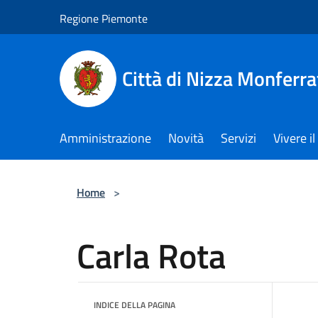
Salta al contenuto principale
Regione Piemonte
Città di Nizza Monferra
Amministrazione
Novità
Servizi
Vivere 
Home
>
Carla Rota
INDICE DELLA PAGINA