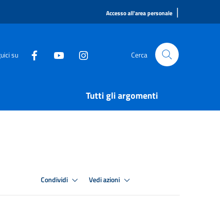
|
Accesso all'area personale
uici su
Cerca
Tutti gli argomenti
Condividi
Vedi azioni