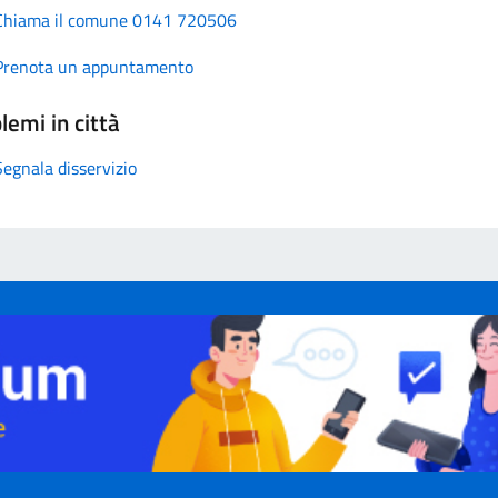
Chiama il comune 0141 720506
Prenota un appuntamento
lemi in città
Segnala disservizio