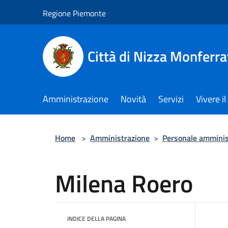
Salta al contenuto principale
Regione Piemonte
Città di Nizza Monferra
Amministrazione
Novità
Servizi
Vivere 
Home
>
Amministrazione
>
Personale amminis
Milena Roero
INDICE DELLA PAGINA