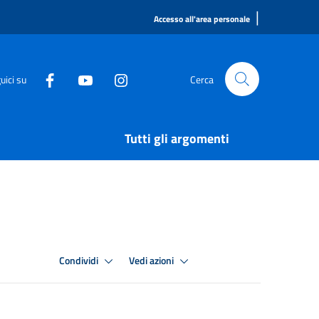
|
Accesso all'area personale
uici su
Cerca
Tutti gli argomenti
Condividi
Vedi azioni