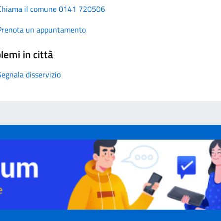
Chiama il comune 0141 720506
Prenota un appuntamento
lemi in città
Segnala disservizio