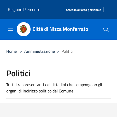
Salta al contenuto principale
|
Regione Piemonte
Accesso all'area personale
Città di Nizza Monferrato
Home
>
Amministrazione
>
Politici
Politici
Tutti i rappresentanti dei cittadini che compongono gli
organi di indirizzo politico del Comune