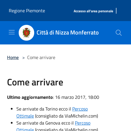
Salta al contenuto principale
|
Regione Piemonte
Accesso all'area personale
Città di Nizza Monferrato
Home
>
Come arrivare
Come arrivare
Ultimo aggiornamento
: 16 marzo 2017, 18:00
Se arrivate da Torino ecco il
Percoso
Ottimale
(consigliato da ViaMichelin.com)
Se arrivate da Genova ecco il
Percoso
Ottimale
(consigliato da ViaMichelin.com)