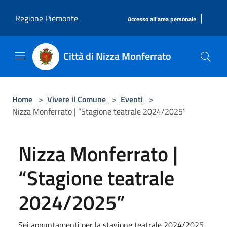
Salta al contenuto principale
|
Regione Piemonte
Accesso all'area personale
Città di Nizza Monferrato
Home
>
Vivere il Comune
>
Eventi
>
Nizza Monferrato | “Stagione teatrale 2024/2025”
Nizza Monferrato |
“Stagione teatrale
2024/2025”
Sei appuntamenti per la stagione teatrale 2024/2025