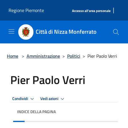
Salta al contenuto principale
|
Regione Piemonte
Accesso all'area personale
Città di Nizza Monferrato
Home
>
Amministrazione
>
Politici
>
Pier Paolo Verri
Pier Paolo Verri
Condividi
Vedi azioni
INDICE DELLA PAGINA