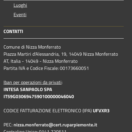
Luoghi
Eventi
CONTATTI
Comune di Nizza Monferrato
Piazza Martiri d'Alessandria, 19, 14049 Nizza Monferrato
AT, Italia - 14049 - Nizza Monferrato
Partita IVA e Codice Fiscale: 00173660051
Iban per operazioni da privati
:
INTESA SANPAOLO SPA
IT59G0306947590100000046040
CODICE FATTURAZIONE ELETTRONICO (IPA)
UFVXR3
PEC:
nizza.monferrato@cert.ruparpiemonte.it
Centralino Unico: 0141 720511