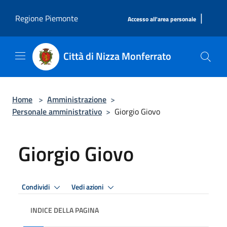
Salta al contenuto principale
|
Regione Piemonte
Accesso all'area personale
Città di Nizza Monferrato
Home
>
Amministrazione
>
Personale amministrativo
>
Giorgio Giovo
Giorgio Giovo
Condividi
Vedi azioni
INDICE DELLA PAGINA