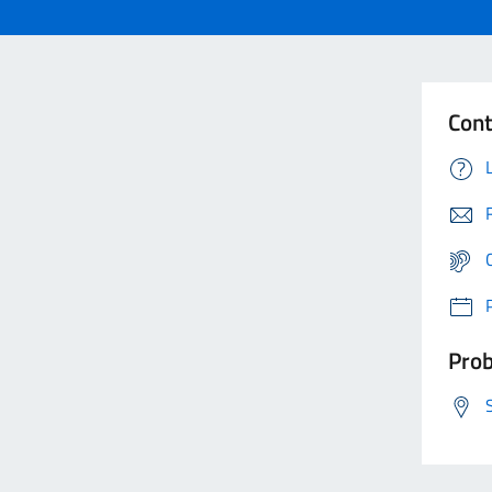
Cont
Prob