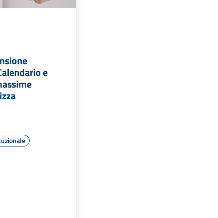
ensione
Calendario e
massime
izza
tuzionale