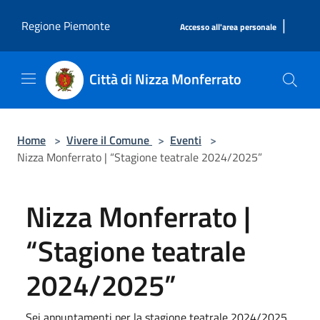
Salta al contenuto principale
|
Regione Piemonte
Accesso all'area personale
Città di Nizza Monferrato
Home
>
Vivere il Comune
>
Eventi
>
Nizza Monferrato | “Stagione teatrale 2024/2025”
Nizza Monferrato |
“Stagione teatrale
2024/2025”
Sei appuntamenti per la stagione teatrale 2024/2025