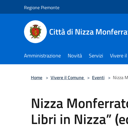
Salta al contenuto principale
Regione Piemonte
Città di Nizza Monferra
Amministrazione
Novità
Servizi
Vivere 
Home
>
Vivere il Comune
>
Eventi
>
Nizza M
Nizza Monferrato
Libri in Nizza” (