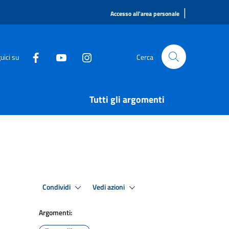
|
Accesso all'area personale
uici su
Cerca
Tutti gli argomenti
Condividi
Vedi azioni
Argomenti: