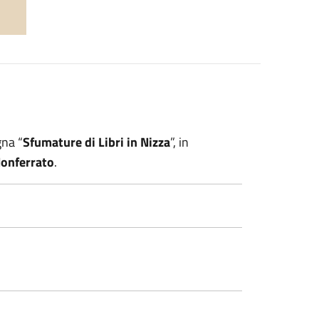
gna “
Sfumature di Libri in Nizza
”, in
onferrato
.