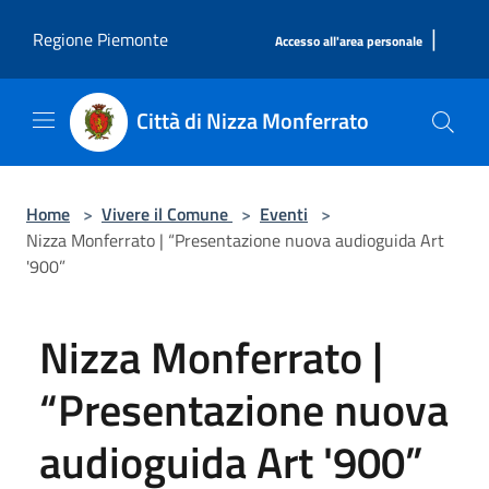
Salta al contenuto principale
|
Regione Piemonte
Accesso all'area personale
Città di Nizza Monferrato
Home
>
Vivere il Comune
>
Eventi
>
Nizza Monferrato | “Presentazione nuova audioguida Art
'900”
Nizza Monferrato |
“Presentazione nuova
audioguida Art '900”