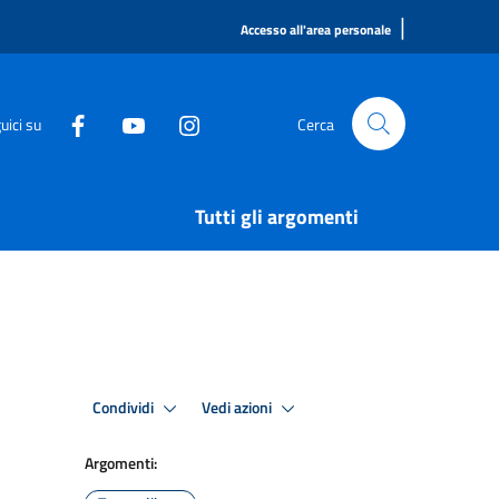
|
Accesso all'area personale
uici su
Cerca
Tutti gli argomenti
Condividi
Vedi azioni
Argomenti: