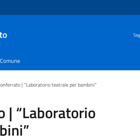
to
Seg
il Comune
onferrato | “Laboratorio teatrale per bambini”
 | “Laboratorio
bini”