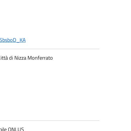
37SbsboD_KA
 Città di Nizza Monferrato
abile ONLUS