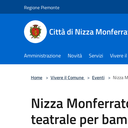
Salta al contenuto principale
Regione Piemonte
Città di Nizza Monferra
Amministrazione
Novità
Servizi
Vivere 
Home
>
Vivere il Comune
>
Eventi
>
Nizza M
Nizza Monferrato
teatrale per bam